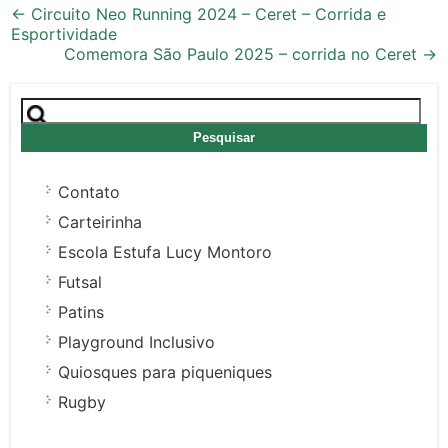
Post
←
Circuito Neo Running 2024 – Ceret – Corrida e
Esportividade
navigation
Comemora São Paulo 2025 – corrida no Ceret
→
Pesquisar
por:
Contato
Carteirinha
Escola Estufa Lucy Montoro
Futsal
Patins
Playground Inclusivo
Quiosques para piqueniques
Rugby