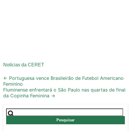
Notícias da CERET
Post
←
Portuguesa vence Brasileirão de Futebol Americano
Feminino
navigation
Fluminense enfrentará o São Paulo nas quartas de final
da Copinha Feminina
→
Pesquisar
por: