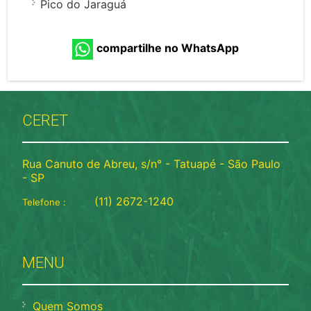
Pico do Jaraguá
compartilhe no WhatsApp
CERET
Rua Canuto de Abreu, s/n° - Tatuapé - São Paulo
- SP
(11) 2672-1240
Telefone :
MENU
Quem Somos